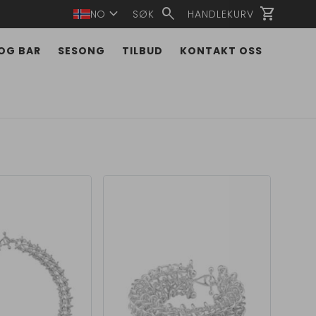
expand_more
search
shopping_cart
NO
SØK
HANDLEKURV
OG BAR
SESONG
TILBUD
KONTAKT OSS