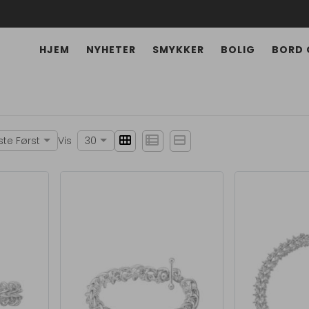
HJEM
NYHETER
SMYKKER
BOLIG
BORD 
view_module
view_list
view_stream
ste Først
Vis
30